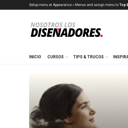
Setup menu at Appearance » Menus and assign menu to
Top B
INICIO
CURSOS
TIPS & TRUCOS
INSPIR