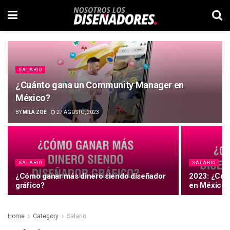
SALARIO
¿Cuánto gana un Community Manager en
México?
BY
MILA ZOE
27 AGOSTO, 2023
SALARIO
SALARIO
¿Cómo ganar más dinero siendo diseñador
2023: ¿Cuá
gráfico?
en México?
Home
Category
Salario