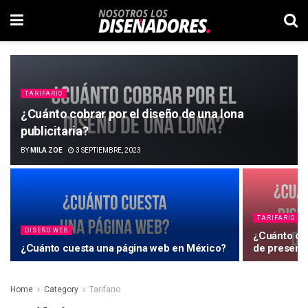
TARIFARIO
¿Cuánto cobrar por el diseño de una lona
publicitaria?
BY
MILA ZOE
3 SEPTIEMBRE, 2023
TARIFARIO
DISEÑO WEB
¿Cuánto cob
¿Cuánto cuesta una página web en México?
de present
Home
Category
Tarifario