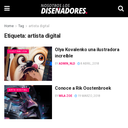
Home
Tag
artista digital
Etiqueta:
artista digital
Olya Kovalenko una ilustradora
ILUSTRACIÓN
increíble
BY
ADMIN_NLD
8 ABRIL, 2018
Conoce a Rik Oostenbroek
ARTE DIGITAL
BY
MILA ZOE
19 MARZO, 2018