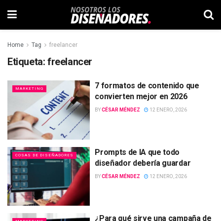
Home
Tag
freelancer
Etiqueta:
freelancer
7 formatos de contenido que
MARKETING
convierten mejor en 2026
BY
CÉSAR MÉNDEZ
12 ENERO, 2026
Prompts de IA que todo
COSAS DE DISEÑADORES
diseñador debería guardar
BY
CÉSAR MÉNDEZ
12 ENERO, 2026
¿Para qué sirve una campaña de