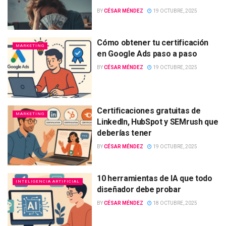
BY
CÉSAR MÉNDEZ
19 OCTUBRE, 2025
Cómo obtener tu certificación
MARKETING
en Google Ads paso a paso
BY
CÉSAR MÉNDEZ
19 OCTUBRE, 2025
Certificaciones gratuitas de
MARKETING
LinkedIn, HubSpot y SEMrush que
deberías tener
BY
CÉSAR MÉNDEZ
19 OCTUBRE, 2025
10 herramientas de IA que todo
INTELIGENCIA ARTIFICIAL
diseñador debe probar
BY
CÉSAR MÉNDEZ
18 OCTUBRE, 2025