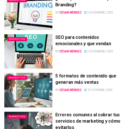
MARKETING
Branding?
BY
CÉSAR MÉNDEZ
5 DICIEMBRE, 2025
SEO para contenidos
MARKETING
emocionales y que vendan
BY
CÉSAR MÉNDEZ
5 DICIEMBRE, 2025
5 formatos de contenido que
MARKETING
generan más ventas
BY
CÉSAR MÉNDEZ
19 OCTUBRE, 2025
Errores comunes al cobrar tus
MARKETING
servicios de marketing y cómo
evitarlos