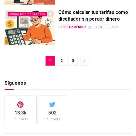
Cómo calcular tus tarifas como
COSAS DE DISEÑADORES
diseñador sin perder dinero
BY
CÉSAR MÉNDEZ
13 OCTUBRE, 2025
1
2
3
Síguenos
13.3k
502
Followers
Followers