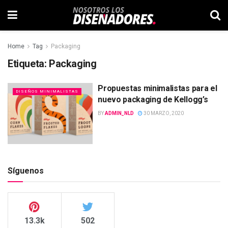
Home
Tag
Packaging
Etiqueta:
Packaging
Propuestas minimalistas para el
DISEÑOS MINIMALISTAS
nuevo packaging de Kellogg’s
BY
ADMIN_NLD
30 MARZO, 2020
Síguenos
13.3k
502