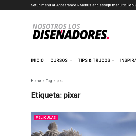
Setup menu at Appearance » Menus and assign menu to
Top B
INICIO
CURSOS
TIPS & TRUCOS
INSPIR
Home
Tag
pixar
Etiqueta:
pixar
PELÍCULAS