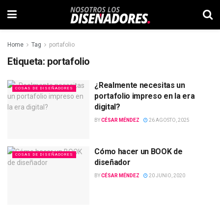
Home
Tag
portafolio
Etiqueta:
portafolio
¿Realmente necesitas un
COSAS DE DISEÑADORES
portafolio impreso en la era
digital?
BY
CÉSAR MÉNDEZ
26 AGOSTO, 2025
Cómo hacer un BOOK de
COSAS DE DISEÑADORES
diseñador
BY
CÉSAR MÉNDEZ
20 JUNIO, 2020