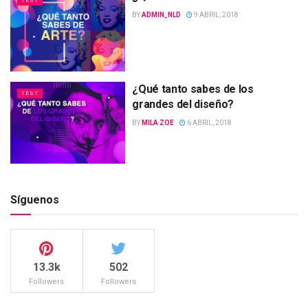
TEST
BY
ADMIN_NLD
9 ABRIL, 2018
¿Qué tanto sabes de los
TEST
grandes del diseño?
BY
MILA ZOE
6 ABRIL, 2018
Síguenos
13.3k
502
Followers
Followers