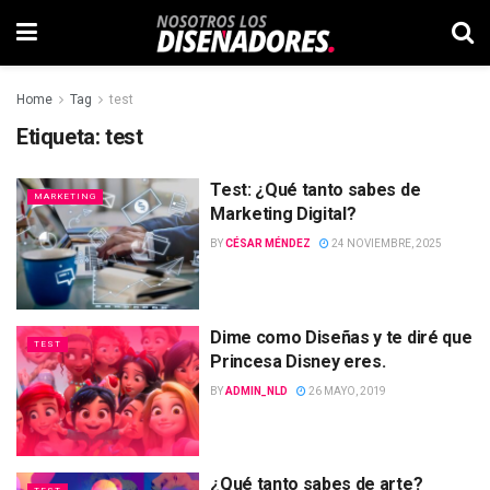
Home
Tag
test
Etiqueta:
test
Test: ¿Qué tanto sabes de
MARKETING
Marketing Digital?
BY
CÉSAR MÉNDEZ
24 NOVIEMBRE, 2025
Dime como Diseñas y te diré que
TEST
Princesa Disney eres.
BY
ADMIN_NLD
26 MAYO, 2019
¿Qué tanto sabes de arte?