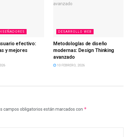
DISEÑADORES
DESARROLLO WEB
suario efectivo:
Metodologías de diseño
as y mejores
modernas: Design Thinking
avanzado
026
10 FEBRERO, 2026
*
s campos obligatorios están marcados con