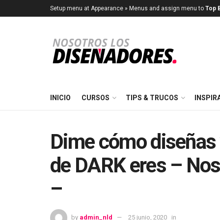
Setup menu at Appearance » Menus and assign menu to
Top B
INICIO
CURSOS
TIPS & TRUCOS
INSPIR
Dime cómo diseñas y
de DARK eres – Nos
–
by
admin_nld
25 junio, 2020
in