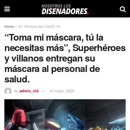
Home
En Tiempos del COVID-19
“Toma mi máscara, tú la
necesitas más”, Superhéroes
y villanos entregan su
máscara al personal de
salud.
by
admin_nld
10 mayo, 2020