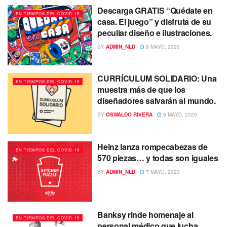
Descarga GRATIS “Quédate en
EN TIEMPOS DEL COVID-19
casa. El juego” y disfruta de su
peculiar diseño e ilustraciones.
BY
ADMIN_NLD
9 MAYO, 2020
CURRÍCULUM SOLIDARIO: Una
EN TIEMPOS DEL COVID-19
muestra más de que los
diseñadores salvarán al mundo.
BY
OSWALDO RIVERA
9 MAYO, 2020
Heinz lanza rompecabezas de
EN TIEMPOS DEL COVID-19
570 piezas… y todas son iguales
BY
ADMIN_NLD
7 MAYO, 2020
Banksy rinde homenaje al
EN TIEMPOS DEL COVID-19
personal médico que lucha