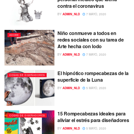
contra el coronavirus
BY
ADMIN_NLD
7 MAYO, 2020
Niño conmueve a todos en
ADOBE
redes sociales con su tarea de
Arte hecha con lodo
BY
ADMIN_NLD
7 MAYO, 2020
El hipnótico rompecabezas de la
COSAS DE DISEÑADORES
superficie de la Luna
BY
ADMIN_NLD
5 MAYO, 2020
15 Rompecabezas ideales para
COSAS DE DISEÑADORES
aliviar el estrés para diseñadores
BY
ADMIN_NLD
5 MAYO, 2020