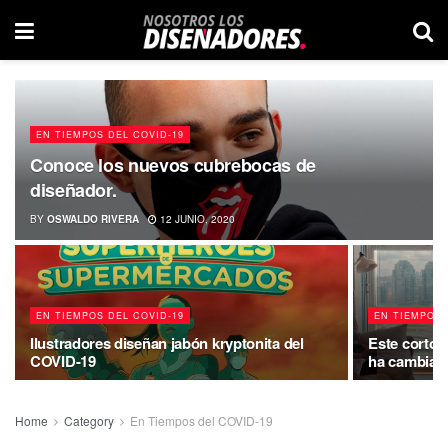
EN TIEMPOS DEL COVID-19
Conoce los nuevos cubrebocas de
diseñador.
BY
OSWALDO RIVERA
12 JUNIO, 2020
EN TIEMPOS DEL COVID-19
EN TIEMPOS 
Ilustradores diseñan jabón kryptonita del
Este corto 
COVID-19
ha cambiado
Home
Category
En Tiempos del COVID-19