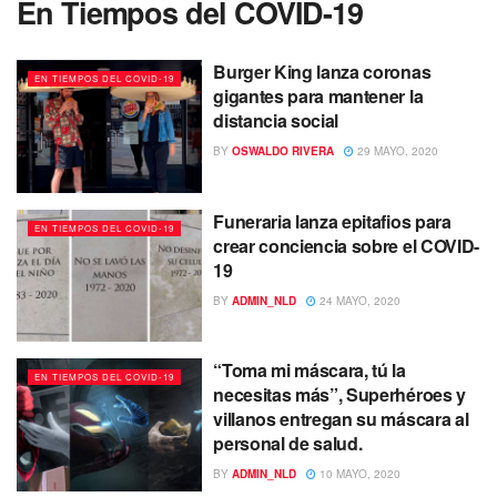
En Tiempos del COVID-19
Burger King lanza coronas
EN TIEMPOS DEL COVID-19
gigantes para mantener la
distancia social
BY
OSWALDO RIVERA
29 MAYO, 2020
Funeraria lanza epitafios para
EN TIEMPOS DEL COVID-19
crear conciencia sobre el COVID-
19
BY
ADMIN_NLD
24 MAYO, 2020
“Toma mi máscara, tú la
EN TIEMPOS DEL COVID-19
necesitas más”, Superhéroes y
villanos entregan su máscara al
personal de salud.
BY
ADMIN_NLD
10 MAYO, 2020