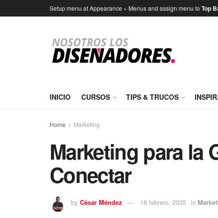
Setup menu at Appearance » Menus and assign menu to
Top B
INICIO
CURSOS
TIPS & TRUCOS
INSPI
Home
Marketing
Marketing para la
Conectar
by
César Méndez
18 febrero, 2025
in
Market