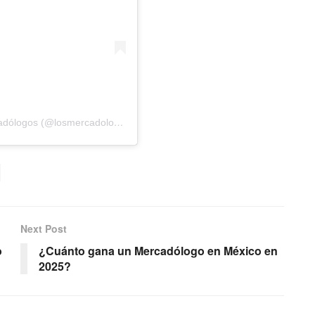
Una publicación compartida por Nosotros Los Mercadólogos (@losmercadologos)
Next Post
o
¿Cuánto gana un Mercadólogo en México en
2025?