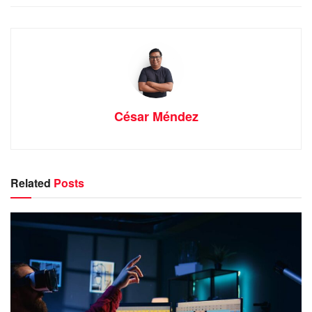
César Méndez
Related
Posts