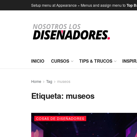
Setup menu at Appearance » Menus and assign menu to
Top B
INICIO
CURSOS
TIPS & TRUCOS
INSPI
Home
Tag
museos
Etiqueta:
museos
COSAS DE DISEÑADORES