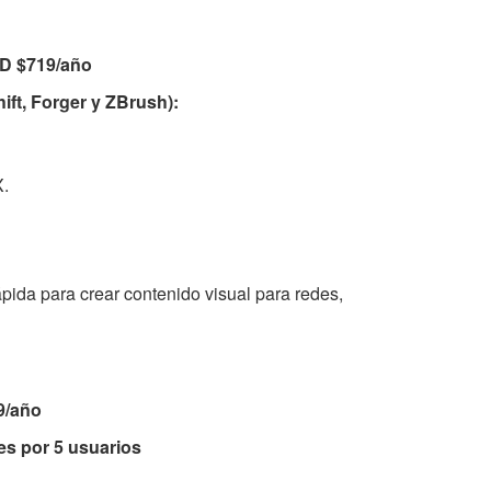
D $719/año
ft, Forger y ZBrush):
X.
pida para crear contenido visual para redes,
9/año
s por 5 usuarios