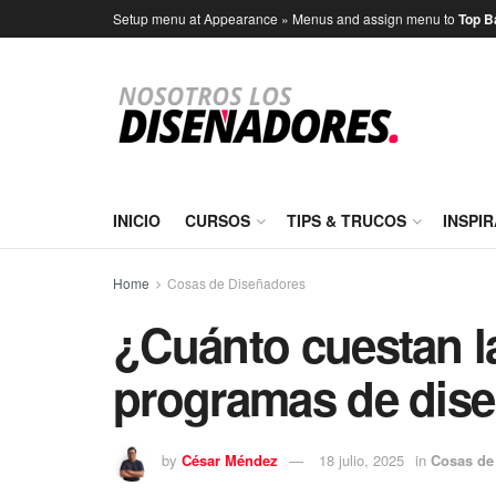
Setup menu at Appearance » Menus and assign menu to
Top B
INICIO
CURSOS
TIPS & TRUCOS
INSPI
Home
Cosas de Diseñadores
¿Cuánto cuestan la
programas de dis
by
César Méndez
18 julio, 2025
in
Cosas de