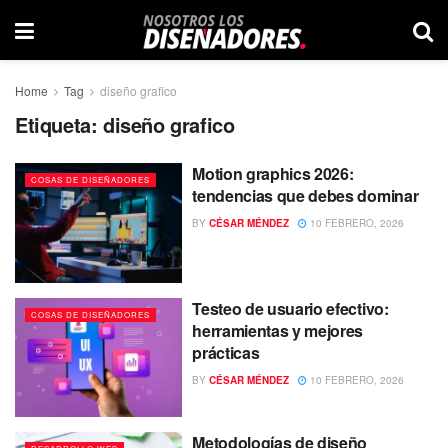
Home
Tag
diseño grafico
Etiqueta:
diseño grafico
Motion graphics 2026:
COSAS DE DISEÑADORES
tendencias que debes dominar
BY
CÉSAR MÉNDEZ
10 FEBRERO, 2026
Testeo de usuario efectivo:
COSAS DE DISEÑADORES
herramientas y mejores
prácticas
BY
CÉSAR MÉNDEZ
10 FEBRERO, 2026
Metodologías de diseño