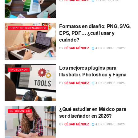
Formatos en diseño: PNG, SVG,
COSAS DE DISEÑADORES
EPS, PDF… ¿cuál usar y
cuándo?
BY
CÉSAR MÉNDEZ
4 DICIEMBRE, 2025
Los mejores plugins para
PHOTOSHOP
Illustrator, Photoshop y Figma
BY
CÉSAR MÉNDEZ
4 DICIEMBRE, 2025
¿Qué estudiar en México para
ESTUDIANTES
ser diseñador en 2026?
BY
CÉSAR MÉNDEZ
4 DICIEMBRE, 2025