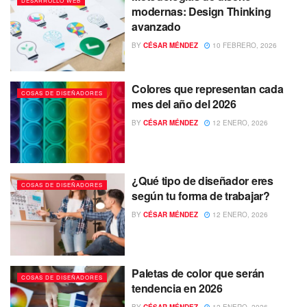
DESARROLLO WEB
modernas: Design Thinking
avanzado
BY
CÉSAR MÉNDEZ
10 FEBRERO, 2026
Colores que representan cada
COSAS DE DISEÑADORES
mes del año del 2026
BY
CÉSAR MÉNDEZ
12 ENERO, 2026
¿Qué tipo de diseñador eres
COSAS DE DISEÑADORES
según tu forma de trabajar?
BY
CÉSAR MÉNDEZ
12 ENERO, 2026
Paletas de color que serán
COSAS DE DISEÑADORES
tendencia en 2026
BY
CÉSAR MÉNDEZ
12 ENERO, 2026