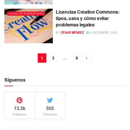
Licencias Creative Commons:
COSAS DE DISEÑADORES
tipos, usos y cómo evitar
problemas legales
BY
CÉSAR MÉNDEZ
4 DICIEMBRE, 2025
1
2
…
8
Síguenos
13.3k
502
Followers
Followers