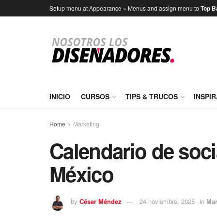
Setup menu at Appearance » Menus and assign menu to
Top B
INICIO
CURSOS
TIPS & TRUCOS
INSPI
Home
Marketing
Calendario de soci
México
by
César Méndez
24 noviembre, 2025
in
Mar