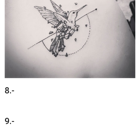
8.-
9.-