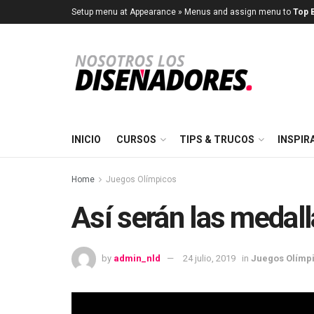
Setup menu at Appearance » Menus and assign menu to
Top B
INICIO
CURSOS
TIPS & TRUCOS
INSPIR
Home
Juegos Olímpicos
Así serán las medal
by
admin_nld
24 julio, 2019
in
Juegos Olímp