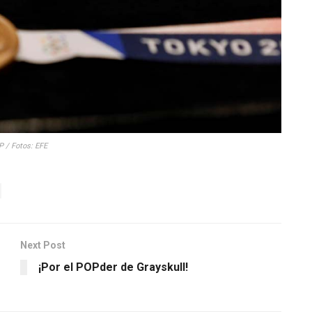
P / Fotos: EFE
Next Post
¡Por el POPder de Grayskull!