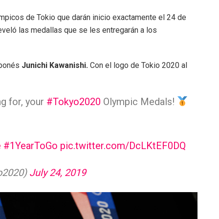
mpicos de Tokio que darán inicio exactamente el 24 de
eveló las medallas que se les entregarán a los
aponés
Junichi Kawanishi.
Con el logo de Tokio 2020 al
g for, your
#Tokyo2020
Olympic Medals!
e
#1YearToGo
pic.twitter.com/DcLKtEF0DQ
o2020)
July 24, 2019