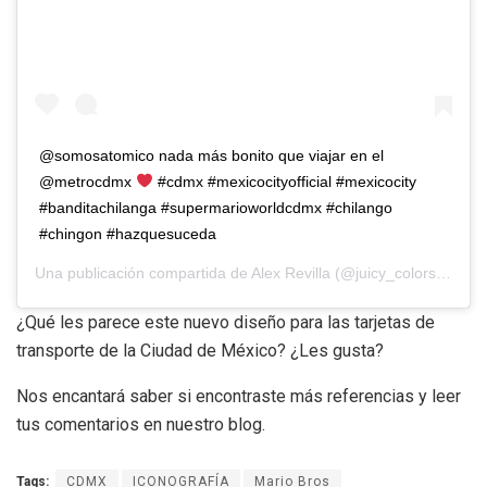
@somosatomico nada más bonito que viajar en el
@metrocdmx
#cdmx #mexicocityofficial #mexicocity
#banditachilanga #supermarioworldcdmx #chilango
#chingon #hazquesuceda
Una publicación compartida de
Alex Revilla
(@juicy_colors) el
15 
¿Qué les parece este nuevo diseño para las tarjetas de
transporte de la Ciudad de México? ¿Les gusta?
Nos encantará saber si encontraste más referencias y leer
tus comentarios en nuestro blog.
Tags:
CDMX
ICONOGRAFÍA
Mario Bros