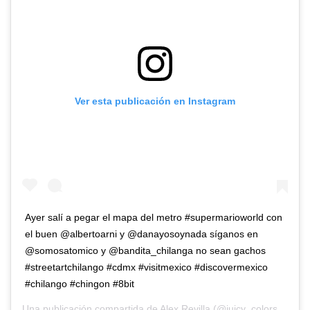
Ver esta publicación en Instagram
Ayer salí a pegar el mapa del metro #supermarioworld con
el buen @albertoarni y @danayosoynada síganos en
@somosatomico y @bandita_chilanga no sean gachos
#streetartchilango #cdmx #visitmexico #discovermexico
#chilango #chingon #8bit
Una publicación compartida de
Alex Revilla
(@juicy_colors) el
4 O