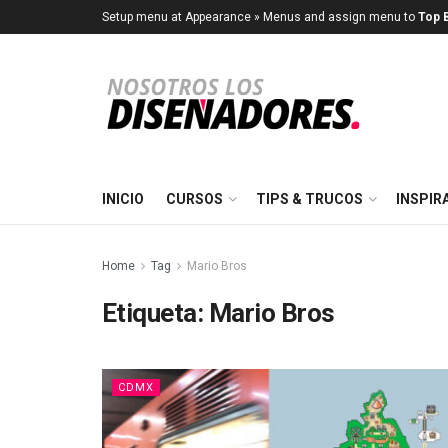
Setup menu at Appearance » Menus and assign menu to
Top B
INICIO
CURSOS
TIPS & TRUCOS
INSPIR
Home
Tag
Mario Bros
Etiqueta:
Mario Bros
CDMX