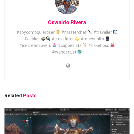
Oswaldo Rivera
#soycomoquieroser
#masterchef
#traveller
#cooker
#crossfitter
#machoalfa
#icecreamlovers
#capoeirista
#cakeboss
#wanderlust
Related
Posts