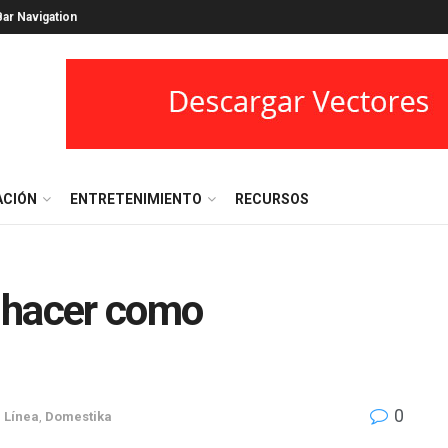
ar Navigation
ACIÓN
ENTRETENIMIENTO
RECURSOS
 hacer como
0
 Línea
,
Domestika