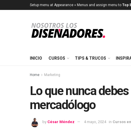
Setup menu at Appearance » Menus and assign menu to
Top B
INICIO
CURSOS
TIPS & TRUCOS
INSPIR
Home
Marketing
Lo que nunca debes
mercadólogo
by
César Méndez
4 mayo, 2024
in
Cursos en