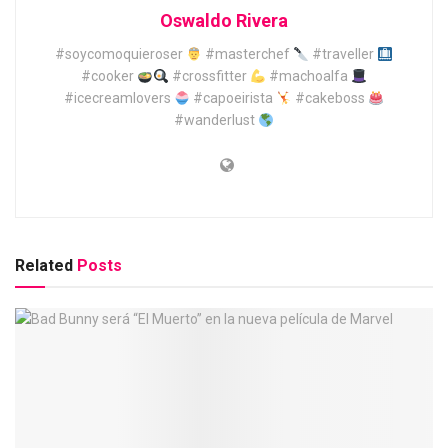
Oswaldo Rivera
#soycomoquieroser
#masterchef
#traveller
#cooker
#crossfitter
#machoalfa
#icecreamlovers
#capoeirista
#cakeboss
#wanderlust
Related
Posts