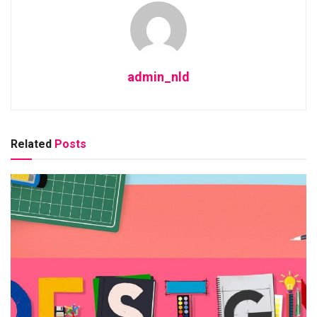
admin_nld
Related
Posts