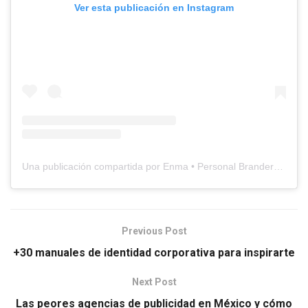
Ver esta publicación en Instagram
Una publicación compartida por Enma • Personal Brander
(@e
Previous Post
+30 manuales de identidad corporativa para inspirarte
Next Post
Las peores agencias de publicidad en México y cómo