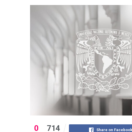
0
714
Share on Faceboo