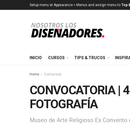
Setup menu at Appearance » Menus and assign menu to
Top B
INICIO
CURSOS
TIPS & TRUCOS
INSPIR
Home
Concursos
CONVOCATORIA | 
FOTOGRAFÍA
Museo de Arte Religioso Ex Convento 