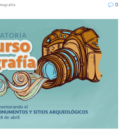
0
otografía