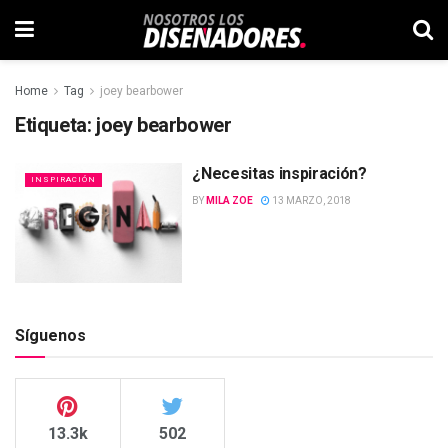
Home
Tag
joey bearbower
Etiqueta:
joey bearbower
¿Necesitas inspiración?
INSPIRACIÓN
BY
MILA ZOE
13 MARZO, 2018
Síguenos
13.3k
502