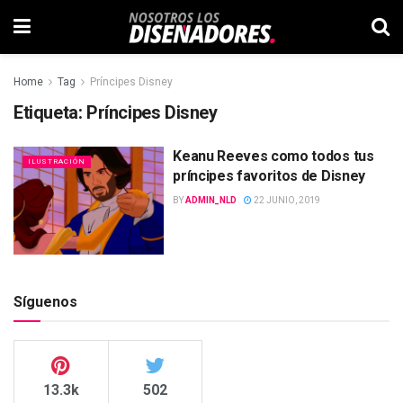
Home
Tag
Príncipes Disney
Etiqueta:
Príncipes Disney
Keanu Reeves como todos tus
ILUSTRACIÓN
príncipes favoritos de Disney
BY
ADMIN_NLD
22 JUNIO, 2019
Síguenos
13.3k
502