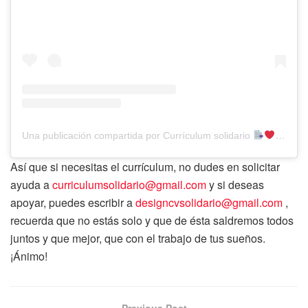
Una publicación compartida por Currículum solidario
(@cvsol
Así que si necesitas el currículum, no dudes en solicitar
ayuda a
curriculumsolidario@gmail.com
y si deseas
apoyar, puedes escribir a
designcvsolidario@gmail.com
,
recuerda que no estás solo y que de ésta saldremos todos
juntos y que mejor, que con el trabajo de tus sueños.
¡Ánimo!
Previous Post