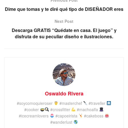
Dime que tomas y te diré qué tipo de DISEÑADOR eres
Next Post
Descarga GRATIS “Quédate en casa. El juego” y
disfruta de su peculiar diseño e ilustraciones.
Oswaldo Rivera
#soycomoquieroser
#masterchef
#traveller
#cooker
#crossfitter
#machoalfa
#icecreamlovers
#capoeirista
#cakeboss
#wanderlust