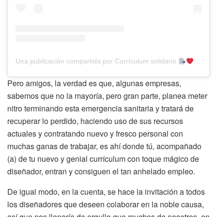
Una publicación compartida por Currículum solidario
(@cvsol
Pero amigos, la verdad es que, algunas empresas,
sabemos que no la mayoría, pero gran parte, planea meter
nitro terminando esta emergencia sanitaria y tratará de
recuperar lo perdido, haciendo uso de sus recursos
actuales y contratando nuevo y fresco personal con
muchas ganas de trabajar, es ahí donde tú, acompañado
(a) de tu nuevo y genial currículum con toque mágico de
diseñador, entran y consiguen el tan anhelado empleo.
De igual modo, en la cuenta, se hace la invitación a todos
los diseñadores que deseen colaborar en la noble causa,
así que nos llenaría de orgullo que muchos de nosotros, en