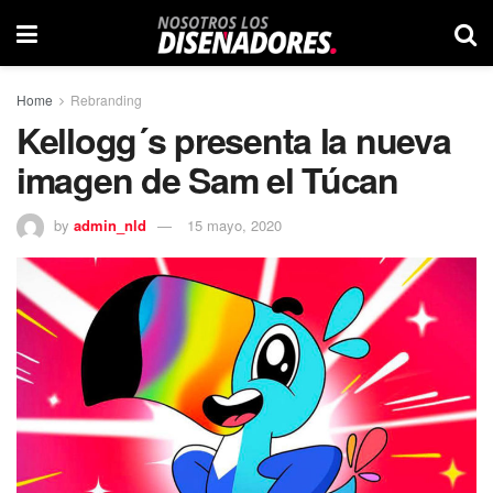
Home
Rebranding
Kellogg´s presenta la nueva
imagen de Sam el Túcan
by
admin_nld
15 mayo, 2020