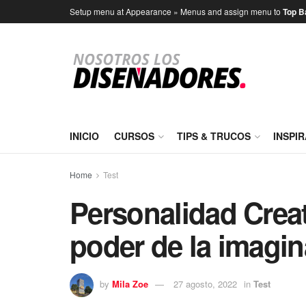
Setup menu at Appearance » Menus and assign menu to
Top B
INICIO
CURSOS
TIPS & TRUCOS
INSPI
Home
Test
Personalidad Creat
poder de la imagi
by
Mila Zoe
27 agosto, 2022
in
Test