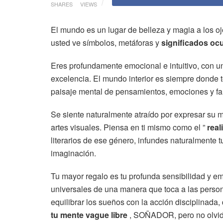
SHARES
VIEWS
El mundo es un lugar de belleza y magia a los 
usted ve símbolos, metáforas y
significados ocu
Eres profundamente emocional e intuitivo, con 
excelencia. El mundo interior es siempre donde te
paisaje mental de pensamientos, emociones y fan
Se siente naturalmente atraído por expresar su mu
artes visuales. Piensa en ti mismo como el ”
real
literarios de ese género, infundes naturalmente tu
imaginación.
Tu mayor regalo es tu profunda sensibilidad y e
universales de una manera que toca a las person
equilibrar los sueños con la acción disciplinad
tu mente vague libre
, SOÑADOR, pero no olvides