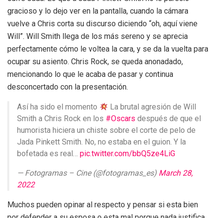
gracioso y lo dejo ver en la pantalla, cuando la cámara
vuelve a Chris corta su discurso diciendo “oh, aquí viene
Will”. Will Smith llega de los más sereno y se aprecia
perfectamente cómo le voltea la cara, y se da la vuelta para
ocupar su asiento. Chris Rock, se queda anonadado,
mencionando lo que le acaba de pasar y continua
desconcertado con la presentación.
Así ha sido el momento
La brutal agresión de Will
Smith a Chris Rock en los
#Oscars
después de que el
humorista hiciera un chiste sobre el corte de pelo de
Jada Pinkett Smith. No, no estaba en el guion. Y la
bofetada es real…
pic.twitter.com/bbQ5ze4LiG
— Fotogramas – Cine (@fotogramas_es)
March 28,
2022
Muchos pueden opinar al respecto y pensar si esta bien
por defender a su esposa o esta mal porque nada justifica